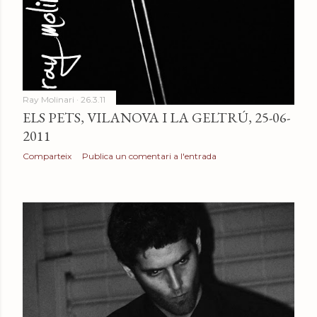
Ray Molinari
26.3.11
ELS PETS, VILANOVA I LA GELTRÚ, 25-06-
2011
Comparteix
Publica un comentari a l'entrada