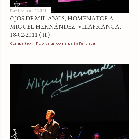
Ray Molinari
10.3.11
OJOS DE MIL AÑOS, HOMENATGE A
MIGUEL HERNÁNDEZ, VILAFRANCA,
18-02-2011 ( II )
Comparteix
Publica un comentari a l'entrada