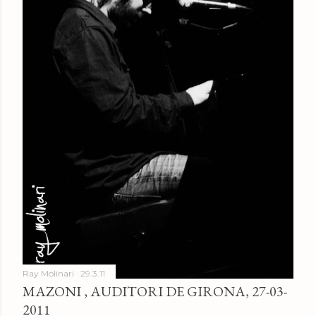
e
s
Ray Molinari
29.3.11
MAZONI , AUDITORI DE GIRONA, 27-03-
2011