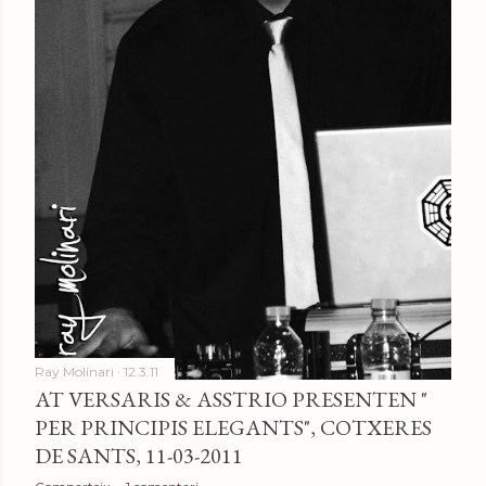
Ray Molinari
12.3.11
AT VERSARIS & ASSTRIO PRESENTEN "
PER PRINCIPIS ELEGANTS", COTXERES
DE SANTS, 11-03-2011