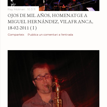
Ray Molinari
10.3.11
OJOS DE MIL AÑOS, HOMENATGE A
MIGUEL HERNÁNDEZ, VILAFRANCA,
18-02-2011 ( I )
Comparteix
Publica un comentari a l'entrada