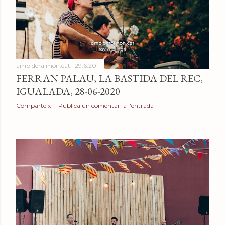
e
s
ambideraimon.cat
29.6.20
FERRAN PALAU, LA BASTIDA DEL REC,
IGUALADA, 28-06-2020
Comparteix
Publica un comentari a l'entrada