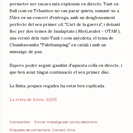
permetre ser encara més explosius en directe. Tant en
Bull com en Trhashoo no van parar quiets, sumant-se a
l'Àlex en un concert d'entrega, amb un desglossament
perfecte del seu primer cd, "L'art de la guerra", i deixant
lloc per dos temes de Inadaptats ( Motí,avalot - OTAN ),
una versió dels Anti-Tank i com anècdota, el tema de
Chumbawamba "Tubthumping" en català i amb un
missatge de pau.
Espero poder seguir gaudint d'aquesta colla en directe, i
que ben aviat tingui continuació el seu primer disc.
La lluita, poques vegades ha estat ben explicada.
La resta de fotos, AQUÍ.
Comparteix
Enviar missatge per correu electrònic
Etiquetes de comentaris:
Concert
Eina