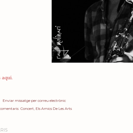
 aquí.
Enviar missatge per correu electrònic
 comentaris:
Concert
Els Amics De Les Arts
RIS