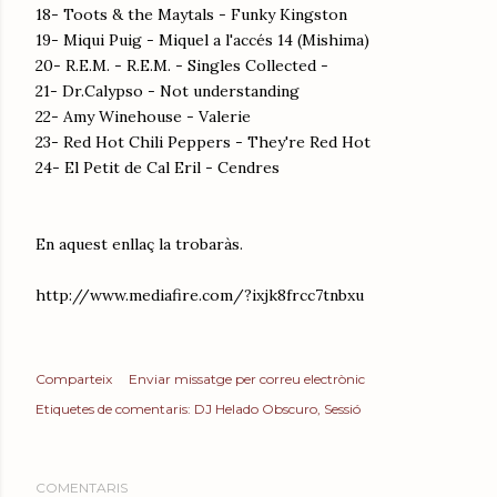
18- Toots & the Maytals - Funky Kingston
19- Miqui Puig - Miquel a l'accés 14 (Mishima)
20- R.E.M. - R.E.M. - Singles Collected -
21- Dr.Calypso - Not understanding
22- Amy Winehouse - Valerie
23- Red Hot Chili Peppers - They're Red Hot
24- El Petit de Cal Eril - Cendres
En aquest enllaç la trobaràs.
http://www.mediafire.com/?ixjk8frcc7tnbxu
Comparteix
Enviar missatge per correu electrònic
Etiquetes de comentaris:
DJ Helado Obscuro
Sessió
COMENTARIS