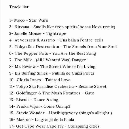
Track-list:
1- Meco - Star Wars
2- Nirvana - Smells like teen spirits( bossa Nova remix)
3- Janelle Monae - Tightrope
4- At versaris & Asstrio - Una bala a l'entre-cella
5- Tokyo Sex Destruction - The Sounds from Your Soul
6- The Pepper Pots - You Are the Best Song
7- The Milk - (All I Wanted Was) Danger
8- Mr. Review - The Street Where I'm Living
9- Els Surfing Sirles - Pubilla de Cuixa Forta
10- Gloria Jones - Tainted Love
11- Tokyo Ska Paradise Orchestra - Sesame Street
12- Goldfinger & The Mush Potatoes - Gato
13- Biscuit - Dance & sing
14- Friska Viljor- Come On.mp3
15- Stevie Wonder - Uptihigt(every things's allright )
16- Mazoni - La granja de la Paula
17- Get Cape Wear Cape Fly - Collapsing cities