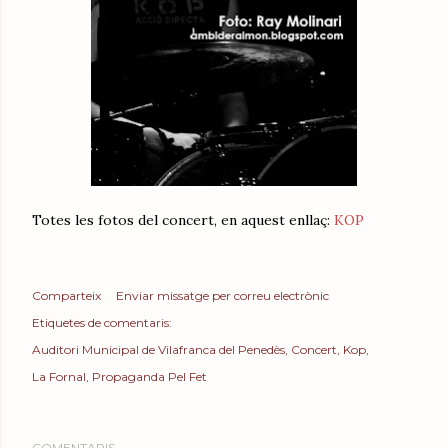
Totes les fotos del concert, en aquest enllaç:
KOP
Comparteix
Enviar missatge per correu electrònic
Etiquetes de comentaris:
Auditori Municipal de Vilafranca del Penedès
Concert
Kop
La Fornal
Propaganda Pel Fet
COMENTARIS