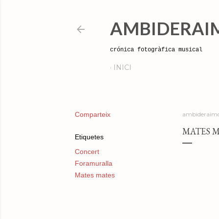
AMBIDERAI
crónica fotogràfica musical
INICI
Comparteix
ambideraimo
MATES M
Etiquetes
Concert
Foramuralla
Mates mates