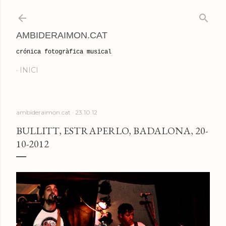
Salta al contingut principal
AMBIDERAIMON.CAT
crónica fotogràfica musical
INICI
ambideraimon.cat
23.10.12
BULLITT, ESTRAPERLO, BADALONA, 20-
10-2012