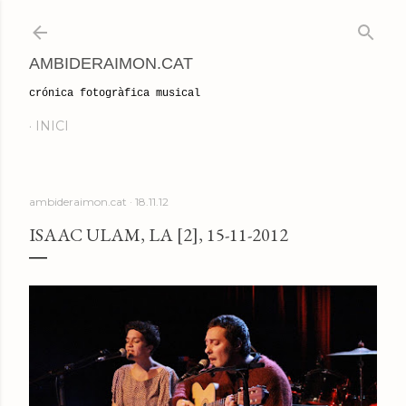
Salta al contingut principal
AMBIDERAIMON.CAT
crónica fotogràfica musical
INICI
ambideraimon.cat
18.11.12
ISAAC ULAM, LA [2], 15-11-2012