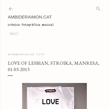
Salta al contingut principal
AMBIDERAIMON.CAT
crónica fotogràfica musical
INICI
ambideraimon.cat
4.3.13
LOVE OF LESBIAN, STROIKA, MANRESA,
01-03-2013