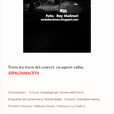
Totes les fotos del concert, en aquest enllaç:
ESPALDAMACETA
Comparteix
Enviar missatge per correu electrònic
Etiquetes de comentaris:
Bankrobber
Concert
Espaldamaceta
Foment Vilanoví
Medusa-Rocks
Vilanova i La Geltrú