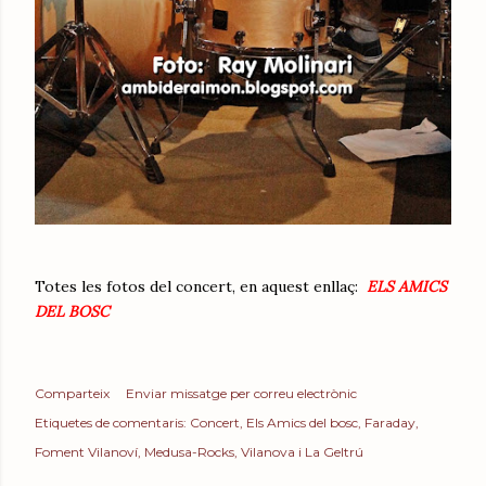
Totes les fotos del concert, en aquest enllaç:
ELS AMICS
DEL BOSC
Comparteix
Enviar missatge per correu electrònic
Etiquetes de comentaris:
Concert
Els Amics del bosc
Faraday
Foment Vilanoví
Medusa-Rocks
Vilanova i La Geltrú