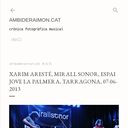
Salta al contingut principal
AMBIDERAIMON.CAT
crónica fotogràfica musical
INICI
ambideraimon.cat
8.6.13
XARIM ARESTÉ, MIRALL SONOR, ESPAI
JOVE LA PALMERA, TARRAGONA, 07-06-
2013