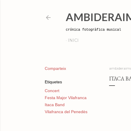
AMBIDERAI
crónica fotogràfica musical
INICI
Comparteix
ambideraimo
ITACA B
Etiquetes
Concert
Festa Major Vilafranca
Itaca Band
Vilafranca del Penedès