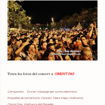
Totes les fotos del concert a:
OBRINT PAS
Comparteix
Enviar missatge per correu electrònic
Etiquetes de comentaris:
Concert
Festa Major Vilafranca
Obrint Pas
Vilafranca del Penedès