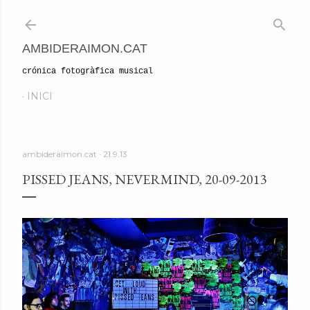
Salta al contingut principal
AMBIDERAIMON.CAT
crónica fotogràfica musical
INICI
ambideraimon.cat
21.9.13
PISSED JEANS, NEVERMIND, 20-09-2013