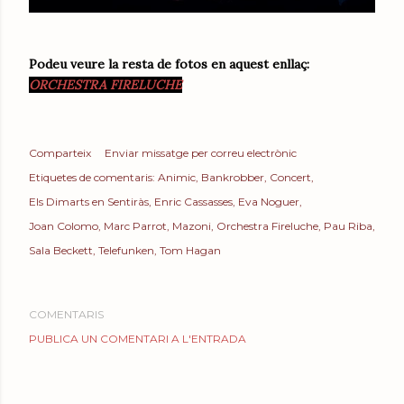
Podeu veure la resta de fotos en aquest enllaç:
ORCHESTRA FIRELUCHE
Comparteix
Enviar missatge per correu electrònic
Etiquetes de comentaris:
Animic
Bankrobber
Concert
Els Dimarts en Sentiràs
Enric Cassasses
Eva Noguer
Joan Colomo
Marc Parrot
Mazoni
Orchestra Fireluche
Pau Riba
Sala Beckett
Telefunken
Tom Hagan
COMENTARIS
PUBLICA UN COMENTARI A L'ENTRADA