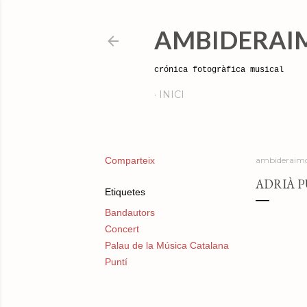
AMBIDERAI
crónica fotogràfica musical
INICI
Comparteix
ambideraimo
ADRIÀ P
Etiquetes
Bandautors
Concert
Palau de la Música Catalana
Puntí