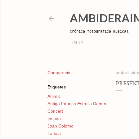
AMBIDERAI
crónica fotogràfica musical
INICI
Comparteix
ambideraimo
PRESENT
Etiquetes
Animic
Antiga Fàbrica Estrella Damm
Concert
Inspira
Joan Colomo
La Iaia