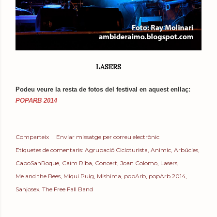
LASERS
Podeu veure la resta de fotos del festival en aquest enllaç:
POPARB 2014
Comparteix
Enviar missatge per correu electrònic
Etiquetes de comentaris:
Agrupació Cicloturista
Animic
Arbúcies
CaboSanRoque
Caïm Riba
Concert
Joan Colomo
Lasers
Me and the Bees
Miqui Puig
Mishima
popArb
popArb 2014
Sanjosex
The Free Fall Band