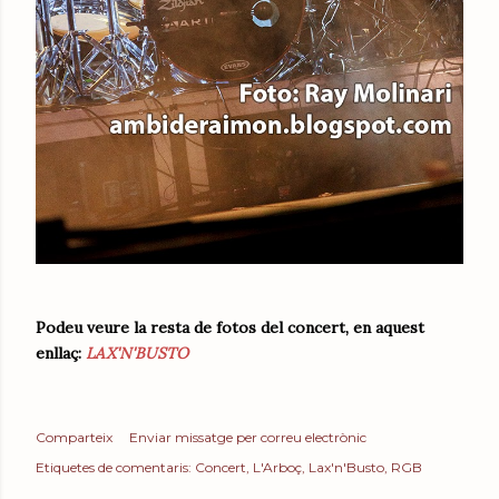
Podeu veure la resta de fotos del concert, en aquest
enllaç:
LAX'N'BUSTO
Comparteix
Enviar missatge per correu electrònic
Etiquetes de comentaris:
Concert
L'Arboç
Lax'n'Busto
RGB