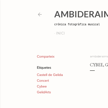
AMBIDERAI
crónica fotogràfica musical
INICI
Comparteix
ambideraimo
CYBEE, G
Etiquetes
Castell de Gelida
Concert
Cybee
GelidArts