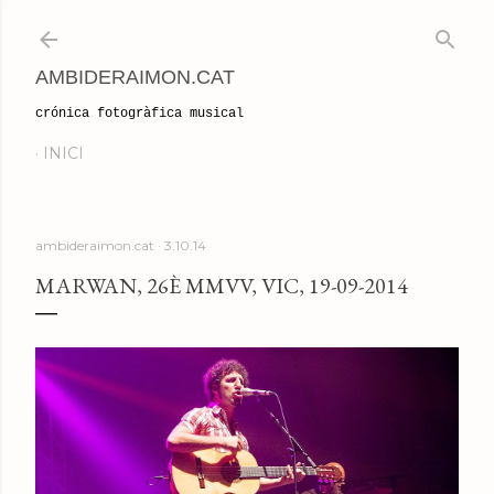
Salta al contingut principal
AMBIDERAIMON.CAT
crónica fotogràfica musical
INICI
ambideraimon.cat
3.10.14
MARWAN, 26È MMVV, VIC, 19-09-2014