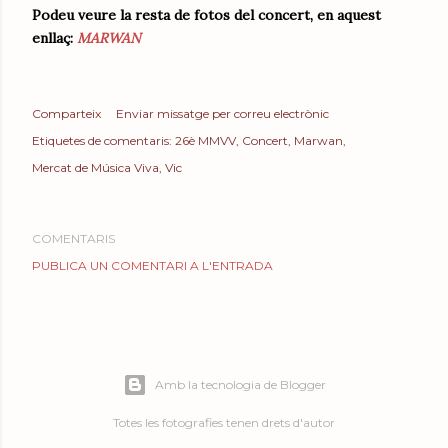
Podeu veure la resta de fotos del concert, en aquest
enllaç:
MARWAN
Comparteix
Enviar missatge per correu electrònic
Etiquetes de comentaris:
26è MMVV
Concert
Marwan
Mercat de Música Viva
Vic
COMENTARIS
PUBLICA UN COMENTARI A L'ENTRADA
Amb la tecnologia de Blogger
Totes les fotografies tenen drets d'autor