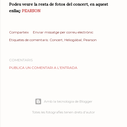
Podeu veure la resta de fotos del concert, en aquest
enllaç:
PEARSON
Comparteix
Enviar missatge per correu electrònic
Etiquetes de comentaris:
Concert
Heliogàbal
Pearson
COMENTARIS
PUBLICA UN COMENTARI A L'ENTRADA
Amb la tecnologia de Blogger
Totes les fotografies tenen drets d'autor