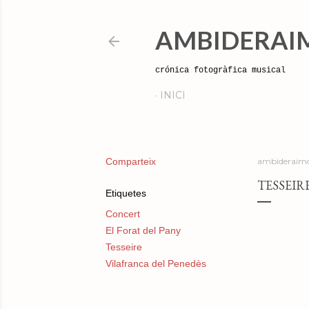
AMBIDERAI
crónica fotogràfica musical
INICI
Comparteix
ambideraimo
TESSEIR
Etiquetes
Concert
El Forat del Pany
Tesseire
Vilafranca del Penedès