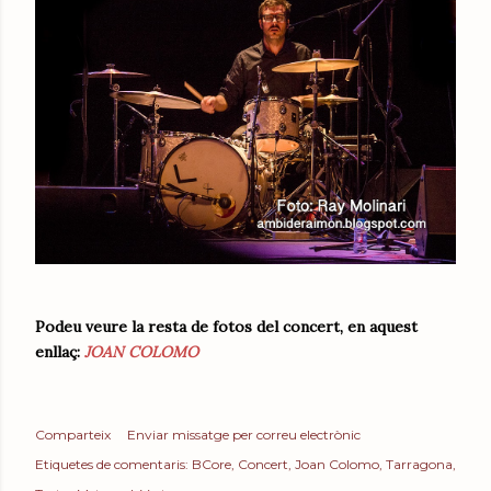
Podeu veure la resta de fotos del concert, en aquest
enllaç:
JOAN COLOMO
Comparteix
Enviar missatge per correu electrònic
Etiquetes de comentaris:
BCore
Concert
Joan Colomo
Tarragona