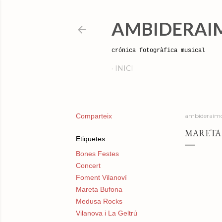
AMBIDERAI
crónica fotogràfica musical
INICI
Comparteix
ambideraimo
MARETA 
Etiquetes
Bones Festes
Concert
Foment Vilanoví
Mareta Bufona
Medusa Rocks
Vilanova i La Geltrú