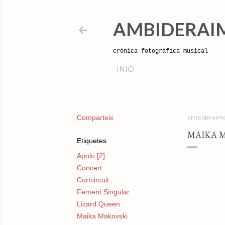
AMBIDERAI
crónica fotogràfica musical
INICI
Comparteix
ambideraimo
MAIKA M
Etiquetes
Apolo [2]
Concert
Curtcircuit
Femení Singular
Lizard Queen
Maika Makovski