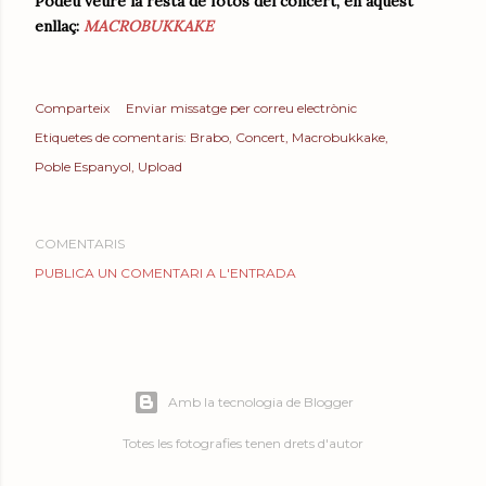
Podeu veure la resta de fotos del concert, en aquest
enllaç:
MACROBUKKAKE
Comparteix
Enviar missatge per correu electrònic
Etiquetes de comentaris:
Brabo
Concert
Macrobukkake
Poble Espanyol
Upload
COMENTARIS
PUBLICA UN COMENTARI A L'ENTRADA
Amb la tecnologia de Blogger
Totes les fotografies tenen drets d'autor