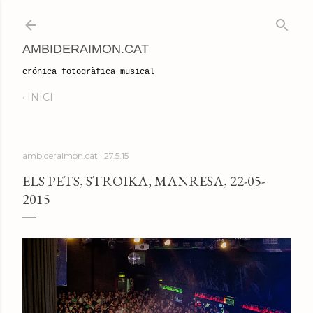
Salta al contingut principal
AMBIDERAIMON.CAT
crónica fotogràfica musical
INICI
ambideraimon.cat
27.5.15
ELS PETS, STROIKA, MANRESA, 22-05-
2015