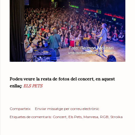
Podeu veure la resta de fotos del concert, en aquest
enllaç:
ELS PETS
Comparteix
Enviar missatge per correu electrònic
Etiquetes de comentaris:
Concert
Els Pets
Manresa
RGB
Stroika