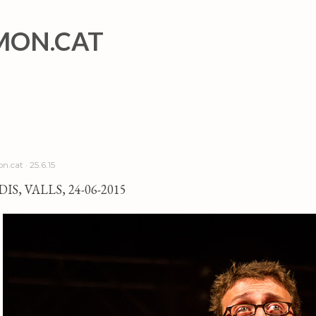
Salta al contingut principal
MON.CAT
n.cat
25.6.15
S, VALLS, 24-06-2015