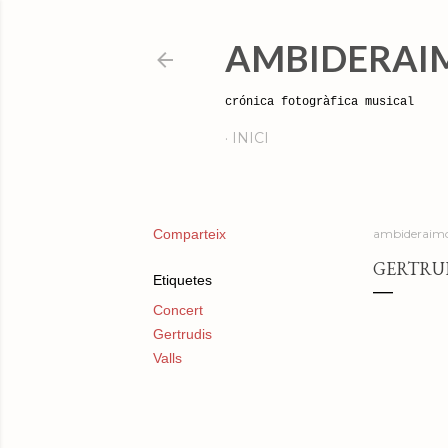
AMBIDERAI
crónica fotogràfica musical
INICI
Comparteix
ambideraimo
GERTRUDI
Etiquetes
Concert
Gertrudis
Valls