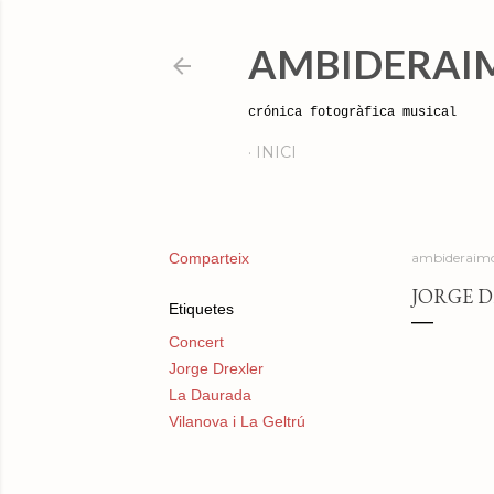
AMBIDERAI
crónica fotogràfica musical
INICI
Comparteix
ambideraimo
JORGE D
Etiquetes
Concert
Jorge Drexler
La Daurada
Vilanova i La Geltrú