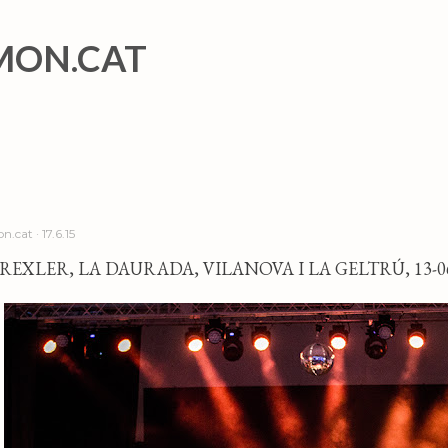
Salta al contingut principal
MON.CAT
n.cat
17.6.15
REXLER, LA DAURADA, VILANOVA I LA GELTRÚ, 13-06