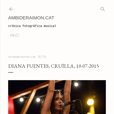
Salta al contingut principal
AMBIDERAIMON.CAT
crónica fotogràfica musical
INICI
ambideraimon.cat
15.7.15
DIANA FUENTES, CRUÏLLA, 10-07-2015