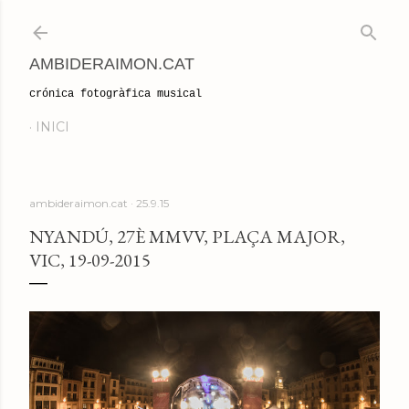
Salta al contingut principal
AMBIDERAIMON.CAT
crónica fotogràfica musical
INICI
ambideraimon.cat
25.9.15
NYANDÚ, 27È MMVV, PLAÇA MAJOR,
VIC, 19-09-2015