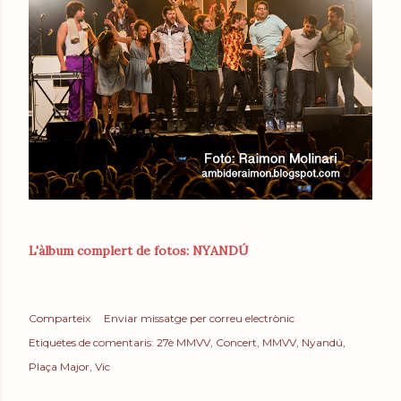
L'àlbum complert de fotos: NYANDÚ
Comparteix
Enviar missatge per correu electrònic
Etiquetes de comentaris:
27è MMVV
Concert
MMVV
Nyandú
Plaça Major
Vic