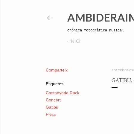
AMBIDERAI
crónica fotogràfica musical
INICI
Comparteix
ambideraimo
GATIBU,
Etiquetes
Castanyada Rock
Concert
Gatibu
Piera