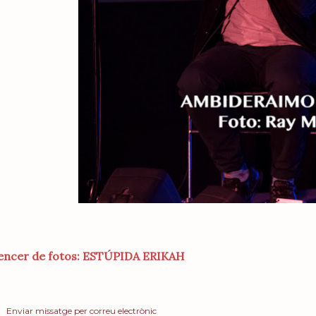
sencer de fotos: ESTÚPIDA ERIKAH
Enviar missatge per correu electrònic