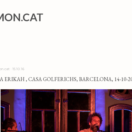
Salta al contingut principal
MON.CAT
n.cat
15.10.16
A ERIKAH , CASA GOLFERICHS, BARCELONA, 14-10-2