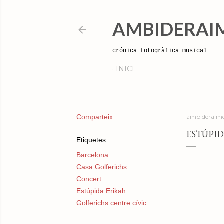
AMBIDERAI
crónica fotogràfica musical
INICI
Comparteix
ambideraimo
ESTÚPID
Etiquetes
Barcelona
Casa Golferichs
Concert
Estúpida Erikah
Golferichs centre cívic