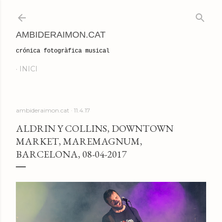
Salta al contingut principal
AMBIDERAIMON.CAT
crónica fotogràfica musical
INICI
ambideraimon.cat
11.4.17
ALDRIN Y COLLINS, DOWNTOWN
MARKET, MAREMAGNUM,
BARCELONA, 08-04-2017