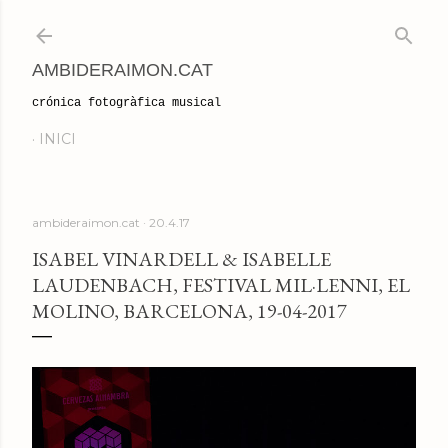
Salta al contingut principal
AMBIDERAIMON.CAT
crónica fotogràfica musical
INICI
ambideraimon.cat
20.4.17
ISABEL VINARDELL & ISABELLE
LAUDENBACH, FESTIVAL MIL·LENNI, EL
MOLINO, BARCELONA, 19-04-2017