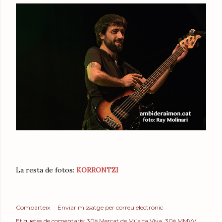
La resta de fotos:
KORRONTZI
Comparteix
Enviar missatge per correu electrònic
Etiquetes de comentaris:
30è Mercat de Música Viva
30è MMVV