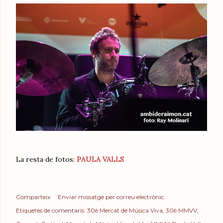
La resta de fotos:
PAULA VALLS
Comparteix
Enviar missatge per correu electrònic
Etiquetes de comentaris:
30è Mercat de Música Viva
30è MMVV