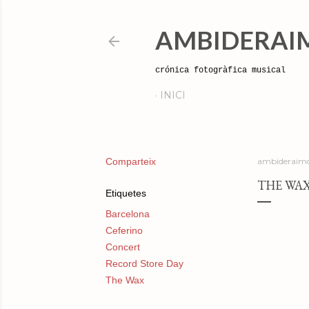
AMBIDERAI
crónica fotogràfica musical
INICI
Comparteix
ambideraimo
THE WAX
Etiquetes
Barcelona
Ceferino
Concert
Record Store Day
The Wax