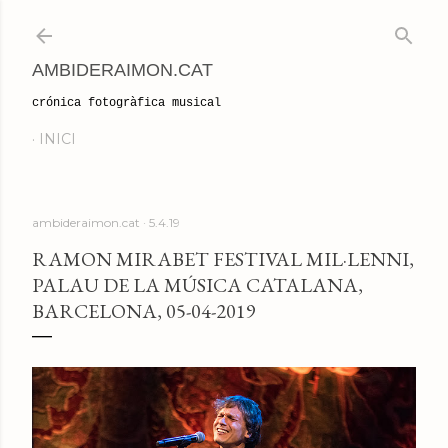
Salta al contingut principal
AMBIDERAIMON.CAT
crónica fotogràfica musical
INICI
ambideraimon.cat
5.4.19
RAMON MIRABET FESTIVAL MIL·LENNI,
PALAU DE LA MÚSICA CATALANA,
BARCELONA, 05-04-2019