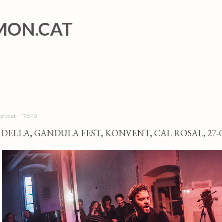
Salta al contingut principal
MON.CAT
n.cat
17.5.19
ELLA, GANDULA FEST, KONVENT, CAL ROSAL, 27-0