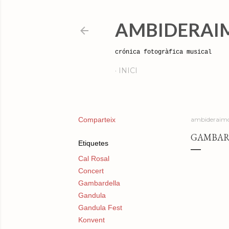
AMBIDERAI
crónica fotogràfica musical
INICI
Comparteix
ambideraimo
GAMBARD
Etiquetes
Cal Rosal
Concert
Gambardella
Gandula
Gandula Fest
Konvent