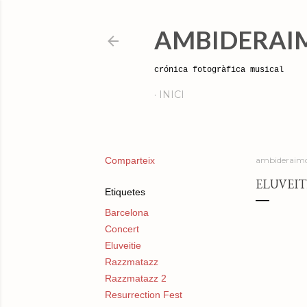
AMBIDERAI
crónica fotogràfica musical
INICI
Comparteix
ambideraimo
ELUVEIT
Etiquetes
Barcelona
Concert
Eluveitie
Razzmatazz
Razzmatazz 2
Resurrection Fest