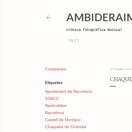
AMBIDERAI
crónica fotogràfica musical
INICI
Comparteix
ambideraimo
CHAQUET
Etiquetes
Ajuntament de Barcelona
ASACC
Bankrobber
Barcelona
Castell de Montjuïc
Chaqueta de Chándal