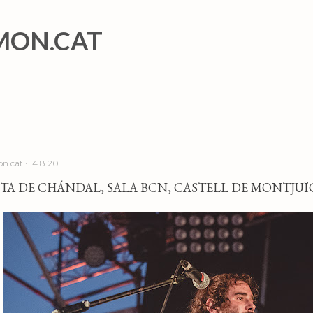
Salta al contingut principal
MON.CAT
n.cat
14.8.20
A DE CHÁNDAL, SALA BCN, CASTELL DE MONTJUÏC,