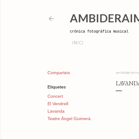
AMBIDERAI
crónica fotogràfica musical
INICI
Comparteix
ambideraimo
LAVANDA
Etiquetes
Concert
El Vendrell
Lavanda
Teatre Àngel Guimerà