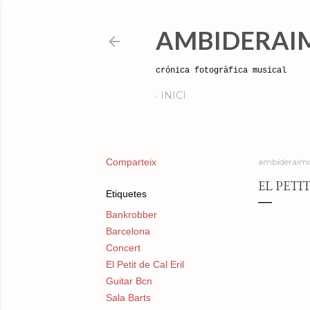
AMBIDERAI
crónica fotogràfica musical
INICI
Comparteix
ambideraimo
EL PETIT
Etiquetes
Bankrobber
Barcelona
Concert
El Petit de Cal Eril
Guitar Bcn
Sala Barts