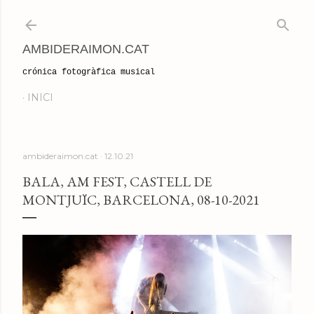
Salta al contingut principal
AMBIDERAIMON.CAT
crónica fotogràfica musical
INICI
ambideraimon.cat
12.10.21
BALA, AM FEST, CASTELL DE
MONTJUÏC, BARCELONA, 08-10-2021