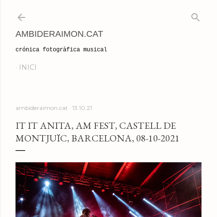
Salta al contingut principal
AMBIDERAIMON.CAT
crónica fotogràfica musical
INICI
ambideraimon.cat
13.10.21
IT IT ANITA, AM FEST, CASTELL DE
MONTJUÏC, BARCELONA, 08-10-2021