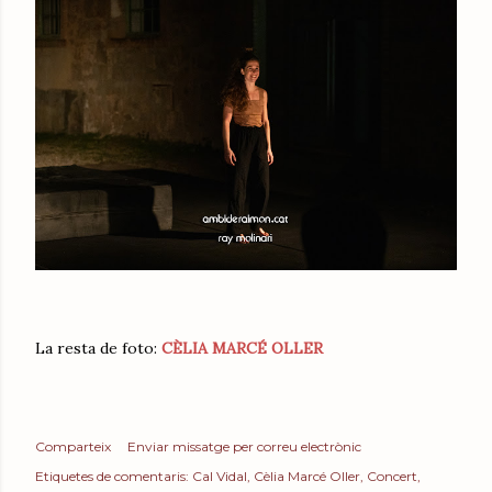
La resta de foto:
CÈLIA MARCÉ OLLER
Comparteix
Enviar missatge per correu electrònic
Etiquetes de comentaris:
Cal Vidal
Cèlia Marcé Oller
Concert